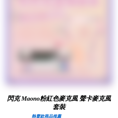
​直播總是被擋住？你需要這支 180cm 腳架！ 🔥 三大亮點
一次看： 1️⃣ 180cm 超高海拔：看比賽再也不怕前排人
頭！ 2️⃣ 一架兩用：是腳架，也是單腳隨身架！ 3️⃣ 超順
雲台：運鏡不卡卡，畫面才高級！ ​台南直播器材專賣，
現貨就在 PQS直播軍火庫！ 趕快留言「+1」獲取更多資
訊！👇 ​
#Shorts
#TikTok美食
#直播生活
#ULANZI
#賽事直播
#腳
架開箱
#攝影教學
閃克 Maono粉紅色麥克風 聲卡麥克風
套裝
熱賣款
商品推薦