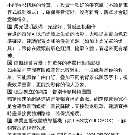
不能容忍糟糕的音質。」投資一款好的麥克風（不論是電
容式或動圈式），確保聲音清晰、沒有雜音，觀眾才會願
意聽得久。
​3️⃣ 柔光照明設備：光線好，質感直接翻倍
​合適的燈光可以消除臉上生硬的陰影，大幅提高畫面色彩
準確度。建議配置柔和的漫射光源（如加上柔光罩的燈
具），讓你在鏡頭前氣色紅潤、輪廓立體，看起來更有精
神。
​4️⃣ 虛擬綠幕背景：打造你的專屬行動攝影棚
​如果家裡空間有限或背景比較雜亂，一塊綠幕是你的救
星。它能讓你自由自訂、疊加不同的背景或圖形字卡，視
覺效果豐富，更能突顯你的個人形象。
​5️⃣ 穩定獨立的網路：告別卡頓與轉圈圈
​穩定快速的網路連線是流暢直播的命脈。網速慢或頻寬不
足會導致畫面緩衝、畫質降階，直接勸退觀眾。建議直播
時盡量接實體網路線，確保流暢度。
​6️⃣ 專業直播軟體或導播機（如 OBS或YOLOBOX）：解
鎖豐富的視覺效果