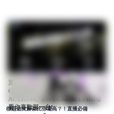
運動相機橫向評測 今天來測試
GOPRO HERO12、DJI
ACTION4、INSTA360 ACEPRO看
看你喜歡那一台!
標題這支腳架比你還高？！直播必備