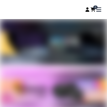
PQS自媒體器材專賣店、收音補光、直播聲卡配件專賣，影
0
Open