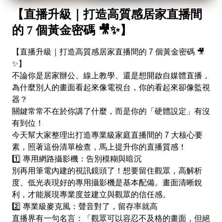
【直播升級｜打造高質感居家直播間
的 7 個黃金密碼 🎥✨】
【直播升級｜打造高質感居家直播間的 7 個黃金密碼 🎥
✨】
​不論你是居家辦公、線上教學、還是想開啟自媒體直播，
為什麼別人的畫面看起來像電視台，你的看起來卻像監視
器？
​關鍵常常不在於你講了什麼，而是你的「硬體設定」有沒
有到位！
今天幫大家整理出打造專業級家庭直播間的 7 大核心要
素，照著這份清單檢查，馬上提升你的直播質感！
​1️⃣ 專用網路攝影機：告別模糊與暗沉
​別再用筆電內建的視訊鏡頭了！想要留住觀眾，高解析
度、低光表現好的專用攝影機是基本配備。畫面清晰銳
利，才能展現專業度並建立與觀眾的信任感。
​2️⃣ 專業級麥克風：聲音對了，留存率就高
​直播界有一句名言：「觀眾可以容忍不及格的畫面，但絕