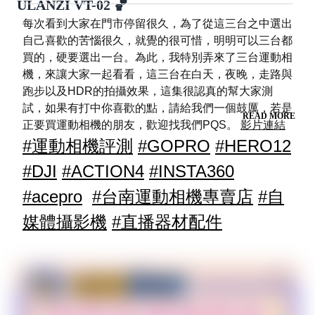
ULANZI VT-02 🏀
每次看到大家在門市停留很久，為了從這三台之中選出
自己喜歡的苦惱很久，就覺的很可惜，明明可以三台都
買的，硬要選出一台。為此，我特別弄來了三台運動相
機，來讓大家一起看看，這三台在白天，夜晚，走路與
跑步以及HDR的拍攝效果，這集很認真的幫大家測
試，如果有打中你喜歡的點，請給我們一個鼓厲，若是
READ MORE
正要買運動相機的朋友，歡迎找我們PQS。 
影片連結
#運動相機評測
#GOPRO
#HERO12
#DJI
#ACTION4
#INSTA360
#acepro
#台南運動相機專賣店
#自
媒體攝影機
#直播器材配件