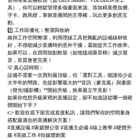
​善用專業直播軟體（如 OBS Studio、YOLOBOX等工
具），你可以輕鬆管理多個畫面來源、添加精美疊加層、
字卡、跑馬燈，掌握直播間的主導權，玩出更多創意互
動。
​7️⃣ 工作區優化：整潔與收納
​維持工作空間整潔，利用理線工具把雜亂的設備線材收
好，不僅能減少直播時的意外干擾，還能提升工作效率。
如果可以，在房間加點軟裝（如地毯或吸音棉）減少迴
音，音質會更完美！
​💡 真心話時間：
設備不需要一次買到最頂級，但「選對工具」能讓你少走
大半年的彎路。先從影響最大的**音訊（麥克風）與畫面
（燈光/攝影機）**開始升級，效果最立竿見影！
​如果你也想升級家裡的直播設定，卻不知道該從哪一個硬
體開始下手？
👉 歡迎在底下留言或直接私訊，讓我們幫你的空間量身
搭配最適合的直播解決方案！
​#直播設備 #家庭辦公室 #直播主必備 #線上教學 #硬體升
級 #高效工作 #自媒體創業