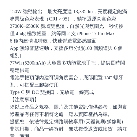
150W 強勁輸出，最大亮度達 13,335 lm，亮度穩定飽滿
專業級色彩表現（CRI > 95），精準還原真實色彩
2700K–6500K 廣域雙色溫，自然光與氛圍光一秒切換
僅 454g 極致輕量，約等同 2 支 iPhone 17 Pro Max
6 種內建情境特效，快速營造電影感畫面
App 無線智慧連動，支援多燈分組(100 個頻道與 6 個
組別)
77Wh (5200mAh) 大容量多功能電池手把，提供長時間
穩定供電
電池手把頂部內建可調角度雲台，底部配置 1/4" 螺牙
孔，可搭配三腳架使用
Type-C 與 DC 雙接口，充放電一線完成
【注意事項】
※以上產品之規格、圖片及其他資訊僅供參考，如與實
際產品有任何不相符之處，應以實際產品為準。
提醒您，依法律規定網路購物享用7天鑑賞期(猶豫期)
非試用期，商品一經拆封，無法接受退貨或換貨，請注
意，謝謝