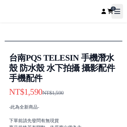
PQS自媒體器材專賣店、收音補光、直播聲卡配件專賣，影
0
Open
台南PQS TELESIN 手機潛水
殼 防水殼 水下拍攝 攝影配件
手機配件
NT$1,590
Product information
NT$1,590
Description
-此為全新商品-
下單前請先發問有無現貨