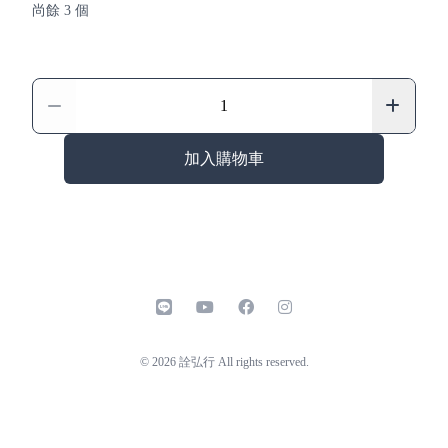
尚餘 3 個
加入購物車
line
youtube
facebook
instagram
© 2026 詮弘行 All rights reserved.