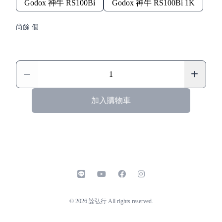
Godox 神牛 RS100Bi
Godox 神牛 RS100Bi 1K
尚餘 個
加入購物車
line
youtube
facebook
instagram
© 2026 詮弘行 All rights reserved.